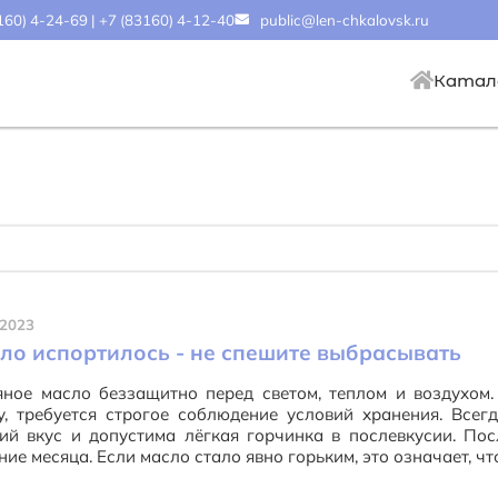
160) 4-24-69
|
+7 (83160) 4-12-40
public@len-chkalovsk.ru
Катал
.2023
ло испортилось - не спешите выбрасывать
яное масло беззащитно перед светом, теплом и воздухом
, требуется строгое соблюдение условий хранения. Всег
ий вкус и допустима лёгкая горчинка в послевкусии. Пос
ние месяца. Если масло стало явно горьким, это означает, чт