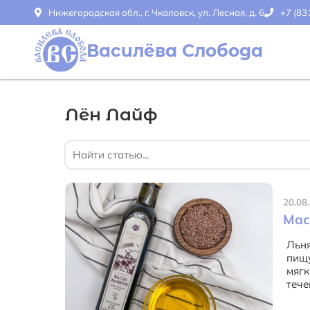
Нижегородская обл., г. Чкаловск, ул. Лесная, д. 6
+7 (83
Василёва Слобода
Лён Лайф
20.08
Мас
Льн
пищу
мягк
тече