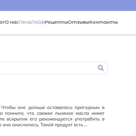
ог
О нас
Лён&Лайф
Рецепты
Отзывы
Контакты
. Чтобы оно дольше оставалось пригодным в
да помните, что свежее льняное масло имеет
ле вскрытия его рекомендуется употребить в
о оно окислилось. Такой продукт есть …