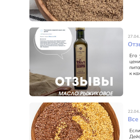
27.04
Отз
Его 
цени
пита
к ка
22.04
Все
Если
Дейс