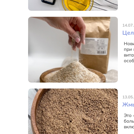
14.07
Цел
Нови
при 
вит
особ
13.05
Жмы
Это 
боль
вклю