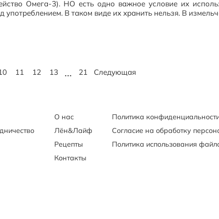
ейство Омега-3). НО есть одно важное условие их испол
д употреблением. В таком виде их хранить нельзя. В измел
...
10
11
12
13
21
Следующая
О нас
Политика конфиденциальност
удничество
Лён&Лайф
Согласие на обработку персо
Рецепты
Политика использования файло
Контакты