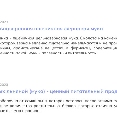
.2023
ьнозерновая пшеничная жерновая мука
нка - пшеничная цельнозерновая мука. Смолота на камен
котором зерна медленно тщательно измельчаются и не прои
амины, ароматические вещества и ферменты, содержащи
енность такой муки - полезность и питательность.
.2023
х льняной (мука) - ценный питательный про
оболочка от семян льна, которая осталась после отжима 
шое количество растительных белков, которые отлично у
чить жмых в рацион.