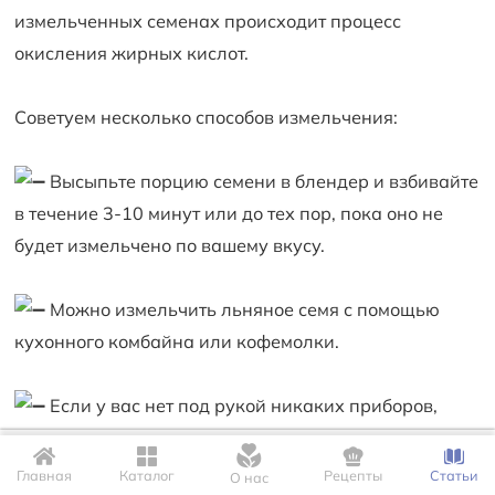
измельченных семенах происходит процесс
окисления жирных кислот.
Советуем несколько способов измельчения:
Высыпьте порцию семени в блендер и взбивайте
в течение 3-10 минут или до тех пор, пока оно не
будет измельчено по вашему вкусу.
Можно измельчить льняное семя с помощью
кухонного комбайна или кофемолки.
Если у вас нет под рукой никаких приборов,
измельчите льняное семя в порошок с помощью
Для корректной работы сайта мы используем файлы Cookie. Это
ступки и пестика.
позволяет нам запомнить Ваши настройки и предпочтения.
Главная
Каталог
Рецепты
Статьи
О нас