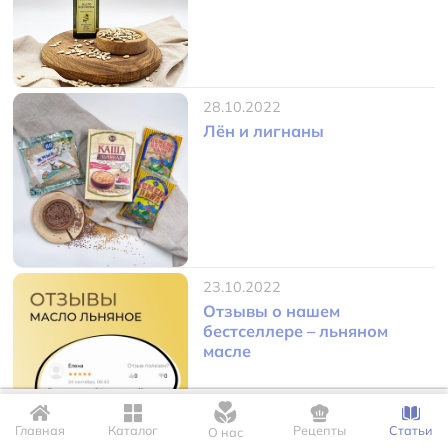
28.10.2022
Лён и лигнаны
23.10.2022
Отзывы о нашем
бестселлере – льняном
масле
Для корректной работы сайта мы используем файлы Cookie. Это
позволяет нам запомнить Ваши настройки и предпочтения.
Главная
Каталог
Рецепты
Статьи
О нас