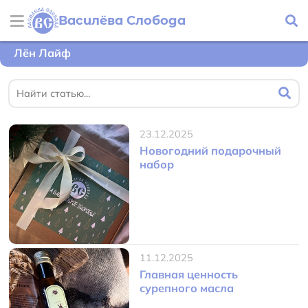
Василёва Слобода
Лён Лайф
23.12.2025
Новогодний подарочный
набор
11.12.2025
Главная ценность
сурепного масла