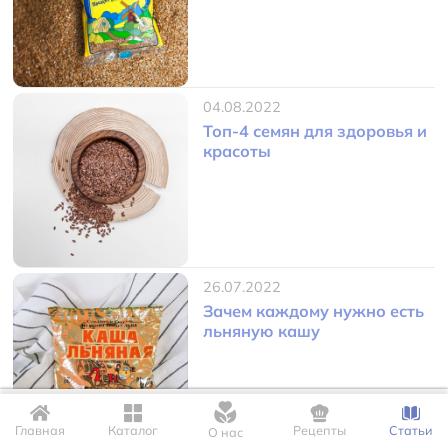
04.08.2022
Топ-4 семян для здоровья и
красоты
26.07.2022
Зачем каждому нужно есть
льняную кашу
Для корректной работы сайта мы используем файлы Cookie. Это
позволяет нам запомнить Ваши настройки и предпочтения.
Главная
Каталог
Рецепты
Статьи
О нас