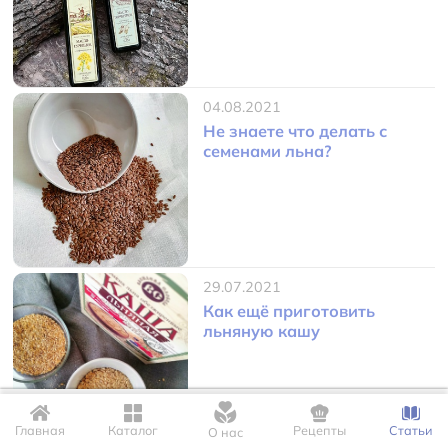
04.08.2021
Не знаете что делать с
семенами льна?
29.07.2021
Как ещё приготовить
льняную кашу
Для корректной работы сайта мы используем файлы Cookie. Это
позволяет нам запомнить Ваши настройки и предпочтения.
Главная
Каталог
Рецепты
Статьи
О нас