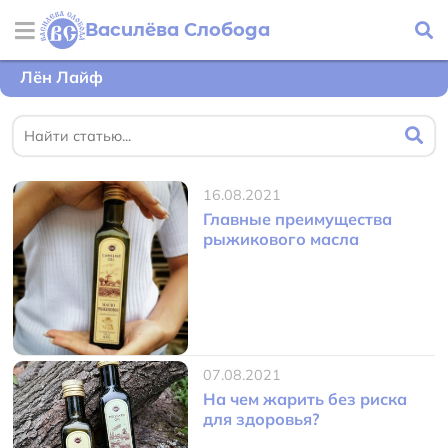
Василёва Слобода
Лён Лайф
16.08.2021
Главные преимущества
рыжикового масла
07.08.2021
На чем жарить без риска
для здоровья?