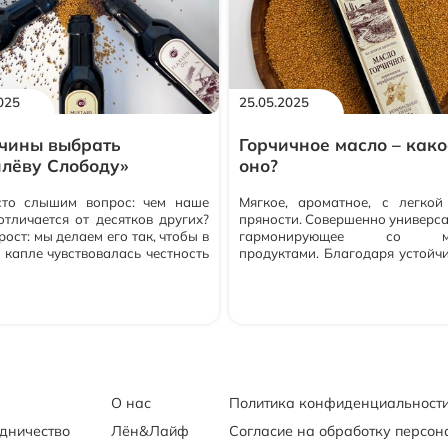
также подходит тем
придерживается кето питания.
025
25.05.2025
ичины выбрать
Горчичное масло – како
лёву Слободу»
оно?
то слышим вопрос: чем наше
Мягкое, ароматное, с легкой
отличается от десятков других?
пряности. Совершенно универса
рост: мы делаем его так, чтобы в
гармонирующее со мн
 капле чувствовалась честность
продуктами. Благодаря устойчи
кта и уважение к человеку,
воздействию высоких температ
 его выбирает.
можно использоват
приготовления горячих блюд.
О нас
Политика конфиденциальност
удничество
Лён&Лайф
Согласие на обработку персо