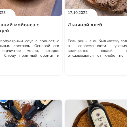
023
17.10.2022
шний майонез с
Льняной хлеб
ицей
популярный соус с полностью
Если раньше он был «всему гол
льным составом. Основой его
в современности увеличи
 горчичное масло, которое
количество людей, ко
ст блюду приятный аромат и
отказываются от хлеба по 
тный золотистый цвет. Такой
причинам. Это и техн
з добавит изюминки привычным
приготовления, которая в
ам и не отразится на вашей
отличается той, что испол
.Им можно сразу заправлять
много лет назад. И ка
 блюда, ведь он полностью
используемого сырья, начиная 
льный. И это самое главное его
заканчивая жирами и разно
ущество.Хранить такой соус
добавками.Знающие люди по
в течение 5 суток.С заботой о
что хлеб из супермаркета
питании, Василева Слобода
подарить лишние килограм
никак не пользу.Поэтому о
альтернатива современному 
домашний испече
хлеб.Предлагаем вам про
доступный рецепт льняного х