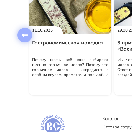
будут для вас яркими и
запоминающимся.
11.10.2025
29.08.2
 вашей
Гастрономическая находка
3 пр
«Васи
 сказать о
Почему шефы всё чаще выбирают
Мы час
ому что оно
именно горчичное масло? Потому что
масло 
сточником
горчичное масло — ингредиент с
Ответ п
 в котором
особым вкусом, ароматом и пользой. И
каждой
. Напомним,
причина не только в моде на локальные
проду
вечает за
продукты. Почему шефы выбирают
который
ого уровня
горчичное масло: Глубокий вкус. Лёгкая
ови, важных
остринка и тёплые ореховые ноты
укрепления
создают баланс — в салатах, соусах,
маринадах. Масло не маскирует вкус, а
подчёркивает текстуру и аромат
продуктов. Идеально для жарки и
Каталог
запекания Его высокая температура
дымления делает масло стабильным
Оптовое сотр
при нагреве. Всё, что вы готовите,