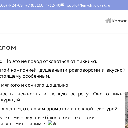
160) 4-24-69
|
+7 (83160) 4-12-40
public@len-chkalovsk.ru
Катал
слом
 Но это не повод отказаться от пикника.
мой компанией, душевными разговорами и вкусной
астоящему особенным.
 мягкого и сочного шашлыка.
ность, нежность и легкую остроту. Оно отлично
 курицей.
вкусным, а с ярким ароматом и нежной текстурой.
ьте самые вкусные блюда вместе с нами.
и и запоминающимся.