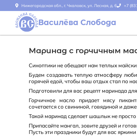
Нижегородская обл., г. Чкаловск, ул. Лесная, д. 6
+7 (83
Василёва Слобода
Маринад с горчичным ма
Синоптики не обещают нам теплых майских.
Будем создавать теплую атмосферу люби
горячей едой, чтобы ваш отдых стал по н
Подготовили для вас рецепт маринада для
Горчичное масло придает мясу пикант
сочетается со свининой, говядиной и даже
Такой маринад сделает шашлык не просто 
Припасайте мангал, зовите друзей и готов
Пусть эти праздники будут для вас ярким