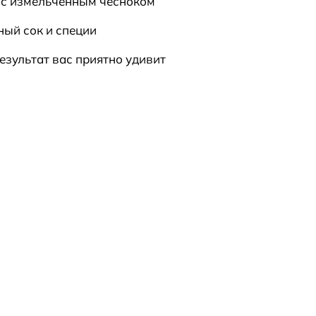
 с измельчённым чесноком
ный сок и специи
езультат вас приятно удивит