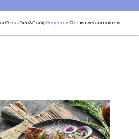
ог
О нас
Лён&Лайф
Рецепты
Отзывы
Контакты