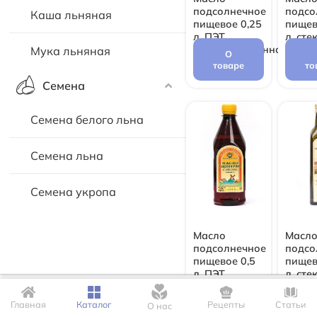
подсолнечное
подсо
Каша льняная
пищевое 0,25
пищев
л. ПЭТ
л. сте
(невымороженное)
(невы
Мука льняная
О
товаре
то
Семена
Семена белого льна
Семена льна
Семена укропа
Масло
Масл
подсолнечное
подсо
пищевое 0,5
пищев
л. ПЭТ
л. сте
(невымороженное)
(невы
О
Для корректной работы сайта мы используем файлы Cookie. Это
позволяет нам запомнить Ваши настройки и предпочтения.
товаре
то
Главная
Каталог
Рецепты
Статьи
О нас