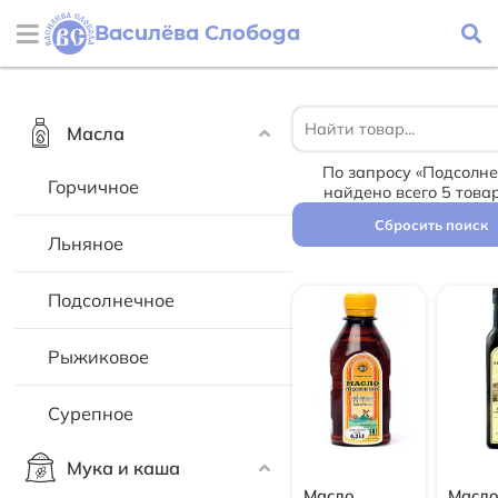
Василёва Слобода
Масла
По запросу «Подсолне
Горчичное
найдено всего 5 това
Сбросить поиск
Льняное
Подсолнечное
Рыжиковое
Сурепное
Мука и каша
Масло
Масл