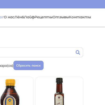
ог
О нас
Лён&Лайф
Рецепты
Отзывы
Контакты
вара(ов)
Сбросить поиск