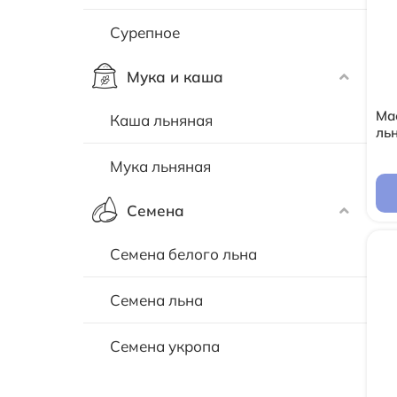
Сурепное
Мука и каша
Ма
Каша льняная
льн
Мука льняная
Семена
Семена белого льна
Семена льна
Семена укропа