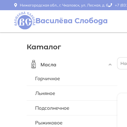
Нижегородская обл., г. Чкаловск, ул. Лесная, д. 6
+7 (83
Василёва Слобода
Каталог
Масла
Горчичное
Льняное
Подсолнечное
Рыжиковое