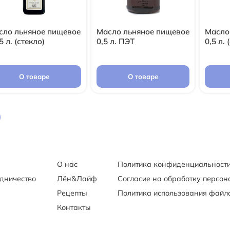
сло льняное пищевое
Масло льняное пищевое
Масло
5 л. (стекло)
0,5 л. ПЭТ
0,5 л. 
О товаре
О товаре
О нас
Политика конфиденциальност
удничество
Лён&Лайф
Согласие на обработку персо
Рецепты
Политика использования файло
Контакты