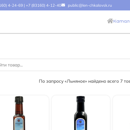
160) 4-24-69
|
+7 (83160) 4-12-40
public@len-chkalovsk.ru
Катал
По запросу «Льняное» найдено всего 7 то