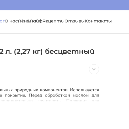
ог
О нас
Лён&Лайф
Рецепты
Отзывы
Контакты
 л. (2,27 кг) бесцветный
альных природных компонентов. Используется
е покрытие. Перед обработкой маслом для
дополнительно грунтовать. Подходит для
седок, перил, деревянных настилов. Защищает
рных скачков и неблагоприятных атмосферных
уру древесины. Обладает антисептическими