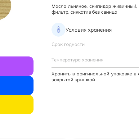
Масло льняное, скипидар живичный, 
Назначение
фильтр, сиккатив без свинца
Продукт полностью готов к приме
Условия хранения
Подходит для деревянных поверхн
настилов. Состоит из натуральных п
ультрафиолета, атмосферных возде
Срок годности
Позволяет древесине дышать.
Температура хранения
Хранить в оригинальной упаковке в 
закрытой крышкой.