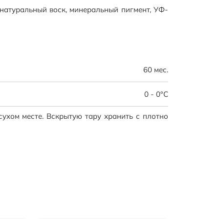
натуральный воск, минеральный пигмент, УФ-
нению. Используется для наружных работ.
остей террас, беседок, перил, деревянных
риродных компонентов. Защищает древесину от
йствий. Подчеркивает структуру древесины.
60 мес.
0 - 0°C
сухом месте. Вскрытую тару хранить с плотно