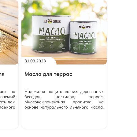
31.03.2023
ля
Масло для террас
аст на
Надежная защита ваших деревянных
аваемый
беседок, настилов, террас.
ать дом
Многокомпонентная пропитка на
лаемого
основе натурального льняного масла.
тата вы
Имеет безопасный для людей и
: Масло
животных состав. Террасное масло
септик.
создает матовую поверхность, сохраняя
уктуру
текстуру и выгодно выделяя рисунок
ленку.
древесины. Позволяет древесине