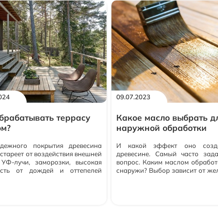
024
09.07.2023
брабатывать террасу
Какое масло выбрать д
ом?
наружной обработки
дежного покрытия древесина
И какой эффект оно созд
стареет от воздействия внешней
древесине. Самый часто зад
 УФ-лучи, заморозки, высокая
вопрос. Каким маслом обработ
ость от дождей и оттепелей
снаружи? Выбор зависит от же
ируют гниение и растрескивание
результата. Какого резуль
. Для защиты от разрушающих
достигнете после обработки
ерных факторов разработано
техническое - природный анти
 для террас ЭКОПОЛИС.
Глубоко проникает в стр
ка устойчива перед морозами,
древесины, не образует п