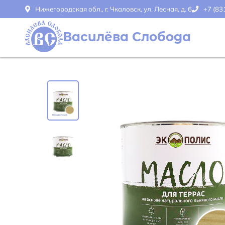
Нижегородская обл., г. Чкаловск, ул. Лесная, д. 6
+7 (83
Василёва Слобода