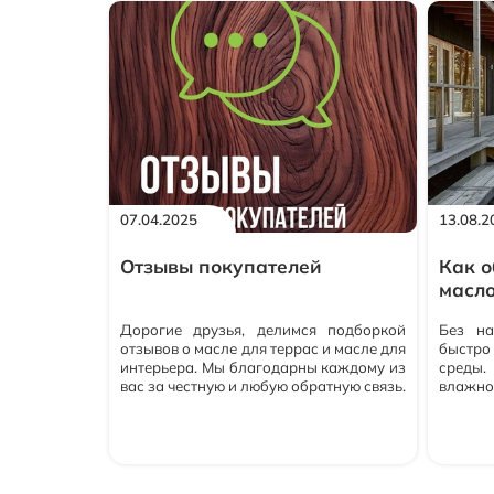
07.04.2025
13.08.2
Отзывы покупателей
Как о
масл
Дорогие друзья, делимся подборкой
Без на
отзывов о масле для террас и масле для
быстро 
интерьера. Мы благодарны каждому из
среды.
вас за честную и любую обратную связь.
влажн
Мы ценим, что вы доверяете нашим
провоц
продуктам. Ваши отклики помогают
дерева
нам видеть свои слабые и сильные
атмосф
стороны.С благодарностью к каждому
масло
покупателю, команда ЭКОПОЛИС💚
Пропит