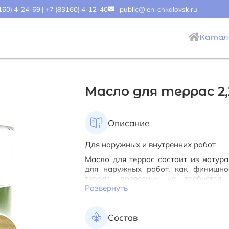
160) 4-24-69
|
+7 (83160) 4-12-40
public@len-chkalovsk.ru
Катал
Масло для террас 2,2
Описание
Для наружных и внутренних работ
Масло для террас состоит из натур
для наружных работ, как финишно
террас, древесину не требуется 
Развернуть
деревянных поверхностей террас, бе
от ультрафиолета, резких температу
воздействий, подчеркивает структ
Состав
свойствами.