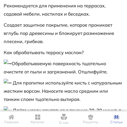
Рекомендуется для применения на террасах,
садовой мебели, настилах и беседках.
Создает защитное покрытие, которое проникает
вглубь пор древесины и блокирует размножение
плесени, грибков.
Как обрабатывать террасу маслом?
Обрабатываемую поверхность тщательно
очистите от пыли и загрязнений. Отшлифуйте.
Для пропитки используйте кисть с натуральным
жестким ворсом. Наносите масло средним или
тонким слоем тщательно вытирая.
Дайте маслу впитаться в течение 20-30 минут, а
Для корректной работы сайта мы используем файлы Cookie. Это
после удалите с поверхности излишки сухой
позволяет нам запомнить Ваши настройки и предпочтения.
Главная
Каталог
Рецепты
Статьи
О нас
безворсовой тканью, чтобы избежать толстого слоя,