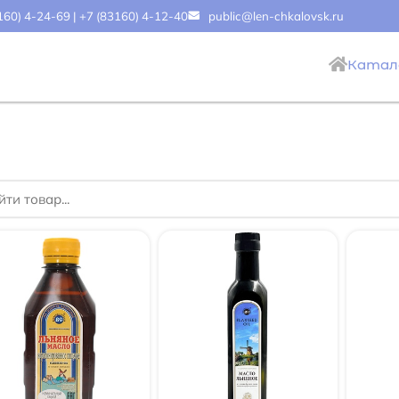
160) 4-24-69
|
+7 (83160) 4-12-40
public@len-chkalovsk.ru
Катал