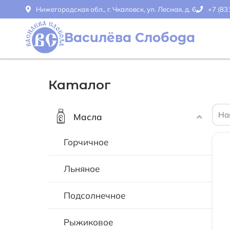
Нижегородская обл., г. Чкаловск, ул. Лесная, д. 6
+7 (83
Василёва Слобода
Каталог
Масла
Горчичное
Льняное
Подсолнечное
Рыжиковое