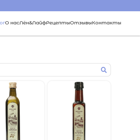
ог
О нас
Лён&Лайф
Рецепты
Отзывы
Контакты