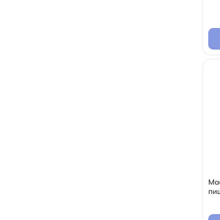
Ма
пищ