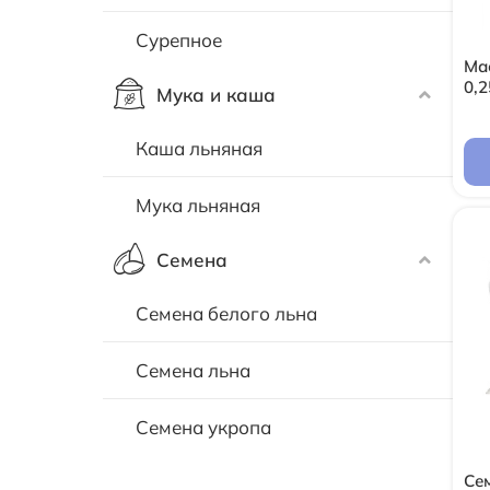
Сурепное
Ма
0,2
Мука и каша
Каша льняная
Мука льняная
Семена
Семена белого льна
Семена льна
Семена укропа
Сем