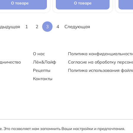
О товаре
О товаре
дыдущая
1
2
3
4
Следующая
О нас
Политика конфиденциальност
удничество
Лён&Лайф
Согласие на обработку персо
Рецепты
Политика использования файло
Контакты
. Это позволяет нам запомнить Ваши настройки и предпочтения.
© 2025 Василёва Слобода