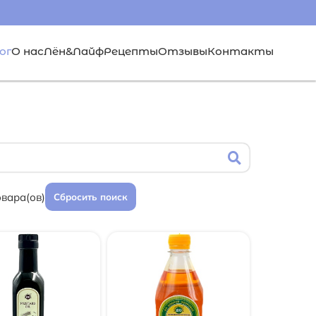
ог
О нас
Лён&Лайф
Рецепты
Отзывы
Контакты
овара(ов)
Сбросить поиск