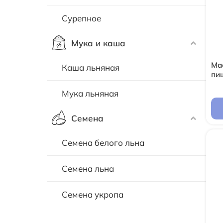
Сурепное
Мука и каша
Ма
Каша льняная
пи
Мука льняная
Семена
Семена белого льна
Семена льна
Семена укропа