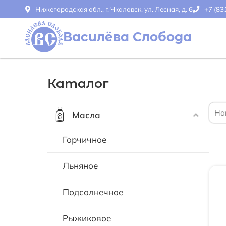
Нижегородская обл., г. Чкаловск, ул. Лесная, д. 6
+7 (83
Василёва Слобода
Каталог
Масла
Горчичное
Льняное
Подсолнечное
Рыжиковое