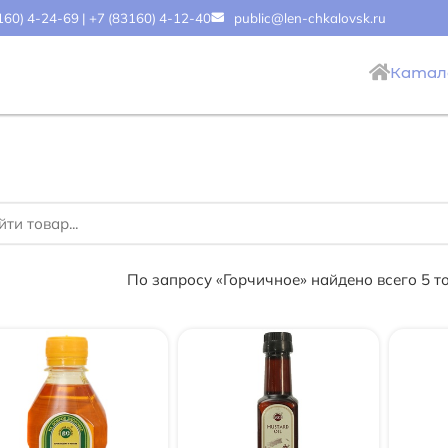
160) 4-24-69
|
+7 (83160) 4-12-40
public@len-chkalovsk.ru
Катал
По запросу «Горчичное» найдено всего 5 т