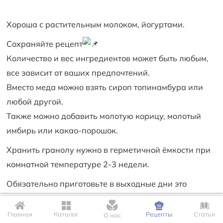
Хороша с растительным молоком, йогуртами.
Сохраняйте рецепт
Количество и вес ингредиентов может быть любым,
все зависит от ваших предпочтений.
Вместо меда можно взять сироп топинамбура или
любой другой.
Также можно добавить молотую корицу, молотый
имбирь или какао-порошок.
Хранить гранолу нужно в герметичной ёмкости при
комнатной температуре 2-3 недели.
Обязательно приготовьте в выходные дни это
простое и удивительно вкусное лакомство.
Для корректной работы сайта мы используем файлы Cookie. Это
позволяет нам запомнить Ваши настройки и предпочтения.
Главная
Каталог
Рецепты
Статьи
О нас
Приятного аппетита!