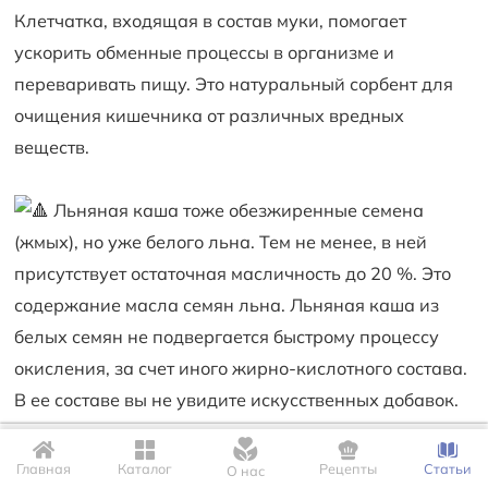
Клетчатка, входящая в состав муки, помогает
ускорить обменные процессы в организме и
переваривать пищу. Это натуральный сорбент для
очищения кишечника от различных вредных
веществ.
Льняная каша тоже обезжиренные семена
(жмых), но уже белого льна. Тем не менее, в ней
присутствует остаточная масличность до 20 %. Это
содержание масла семян льна. Льняная каша из
белых семян не подвергается быстрому процессу
окисления, за счет иного жирно-кислотного состава.
В ее составе вы не увидите искусственных добавок.
Только натуральный вкус льна. Такой, каким его
Для корректной работы сайта мы используем файлы Cookie. Это
создала природа.
позволяет нам запомнить Ваши настройки и предпочтения.
Главная
Каталог
Рецепты
Статьи
О нас